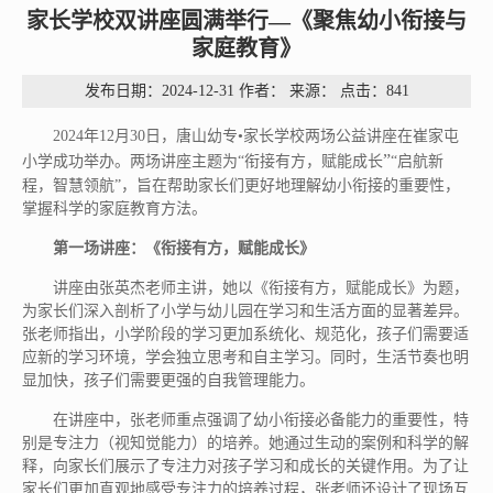
家长学校双讲座圆满举行—《聚焦幼小衔接与
家庭教育》
发布日期：2024-12-31 作者： 来源： 点击：
841
2024年12月30日，唐山幼专•家长学校两场公益讲座在崔家屯
”
小学成功举办。两场讲座主题为“衔接有方，赋能成长
“启航新
程，智慧领航”，旨在帮助家长们更好地理解幼小衔接的重要性，
掌握科学的家庭教育方法。
第一场讲座：《衔接有方，赋能成长》
讲座由张英杰老师主讲，她以《衔接有方，赋能成长》为题，
为家长们深入剖析了小学与幼儿园在学习和生活方面的显著差异。
张老师指出，小学阶段的学习更加系统化、规范化，孩子们需要适
应新的学习环境，学会独立思考和自主学习。同时，生活节奏也明
显加快，孩子们需要更强的自我管理能力。
在讲座中，张老师重点强调了幼小衔接必备能力的重要性，特
别是专注力（视知觉能力）的培养。她通过生动的案例和科学的解
释，向家长们展示了专注力对孩子学习和成长的关键作用。为了让
家长们更加直观地感受专注力的培养过程，张老师还设计了现场互